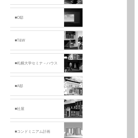
■O邸
■T&W
■札幌大学セミナ－ハウス
■A邸
■社屋
■コンドミニアム計画