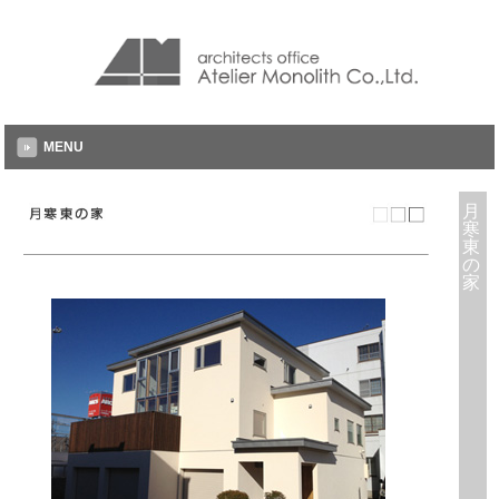
MENU
月
寒
東
の
家